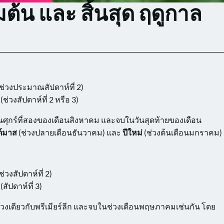
ต้น และ สิ้นสุด ฤดูกาล
ช่วงประมาณสัปดาห์ที่ 2)
(ช่วงสัปดาห์ที่ 2 หรือ 3)
นวันศุกร์ที่สองของเดือนสิงหาคม และจบในวันสุดท้ายของเดือน
ต์มาส
(ช่วงปลายเดือนธันวาคม) และ
ปีใหม่
(ช่วงต้นเดือนมกราคม)
ช่วงสัปดาห์ที่ 2)
(สัปดาห์ที่ 3)
่วงเดียวกับพรีเมียร์ลีก และจบในช่วงเดือนพฤษภาคมเช่นกัน โดย