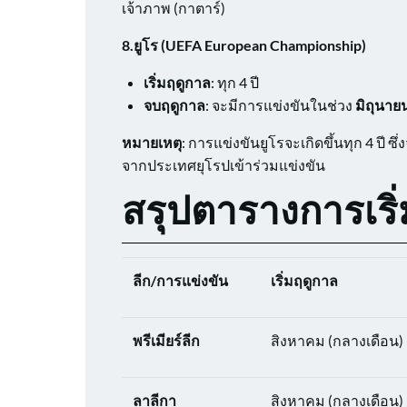
เจ้าภาพ (กาตาร์)
8.ยูโร (UEFA European Championship)
เริ่มฤดูกาล
: ทุก 4 ปี
จบฤดูกาล
: จะมีการแข่งขันในช่วง
มิถุนา
หมายเหตุ
: การแข่งขันยูโรจะเกิดขึ้นทุก 4 ปี 
จากประเทศยุโรปเข้าร่วมแข่งขัน
สรุปตารางการเริ
ลีก/การแข่งขัน
เริ่มฤดูกาล
พรีเมียร์ลีก
สิงหาคม (กลางเดือน)
ลาลีกา
สิงหาคม (กลางเดือน)