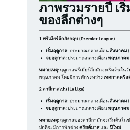
ภาพรวมรายปี เริ่ม
ของลีกต่างๆ
1.พรีเมียร์ลีกอังกฤษ (Premier League)
เริ่มฤดูกาล
: ประมาณกลางเดือน
สิงหาคม
(
จบฤดูกาล
: ประมาณกลางเดือน
พฤษภาคม
หมายเหตุ
: ฤดูกาลพรีเมียร์ลีกมักจะเริ่มต้นใ
พฤษภาคม โดยมีการพักระหว่าง
เทศกาลคริส
2.ลาลีกาสเปน (La Liga)
เริ่มฤดูกาล
: ประมาณกลางเดือน
สิงหาคม
(
จบฤดูกาล
: ประมาณกลางเดือน
พฤษภาคม
หมายเหตุ
: ฤดูกาลของลาลีกามักจะเริ่มต้นในช
ปกติจะมีการพักช่วง
คริสต์มาส
และ
ปีใหม่