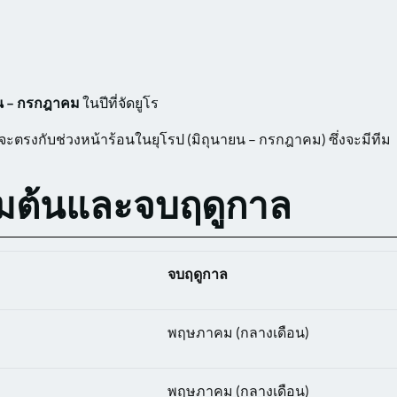
ยน – กรกฎาคม
ในปีที่จัดยูโร
ซึ่งจะตรงกับช่วงหน้าร้อนในยุโรป (มิถุนายน – กรกฎาคม) ซึ่งจะมีทีม
่มต้นและจบฤดูกาล
จบฤดูกาล
พฤษภาคม (กลางเดือน)
พฤษภาคม (กลางเดือน)