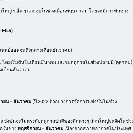
ับลีกใหญ่ ๆ อื่น ๆ และจบในช่วงเดือนพฤษภาคม โดยจะมีการพักช่วง
– MLS)
นเพลย์ออฟจนถึงกลางเดือนธันวาคม)
ป โดยเริ่มต้นในเดือนมีนาคมและจบฤดูกาลในช่วงปลายปี (ตุลาคม)
ึงเดือนธันวาคม
กายน
–
ธันวาคม
(ปี 2022 ตัวอย่างการจัดการแข่งขันในช่วง
าลแข่งขันจะไม่ตรงกับฤดูกาลปกติของลีกต่างๆ ส่วนใหญ่จะจัดในช่ว
จัดในช่วง
พฤศจิกายน – ธันวาคม
เนื่องจากสภาพอากาศในประเทศ