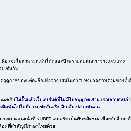
างเดียว จะไม่สามารถเล่นได้ตลอดปี เพราะฉะนั้นการวางแผนแทง
วยเช่นกัน
ปิดฤดูกาลของแต่ละลีกเพื่อวางแผนในการแทงบอลภาพรวมของทั้งป
ย
นะครับ
ไม่งั้นแล้วเว็บเอเย่นต์ที่ไม่มีใบอนุญาต สามารถเอาบอลเก่า
ลงเดิมพันไปไม่มีการแข่งขันจริง เงินเสียเปล่าแน่นอน
 สเปน แนะนำที่ KUBET เลยครับ เป็นพันธมิตรต่อเนื่องกับลีกลาลี
กต้อง ที่สำคัญมีภาษาไทยด้วย