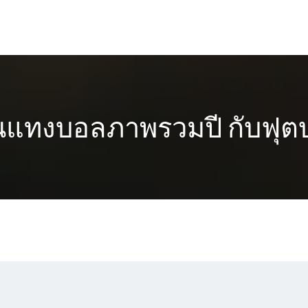
นแทงบอลภาพรวมปี กับฟุตบ